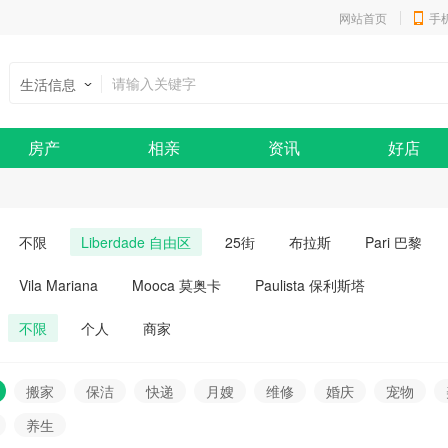
网站首页
手
生活信息
房产
相亲
资讯
好店
不限
Liberdade 自由区
25街
布拉斯
Pari 巴黎
Vila Mariana
Mooca 莫奥卡
Paulista 保利斯塔
不限
个人
商家
搬家
保洁
快递
月嫂
维修
婚庆
宠物
养生