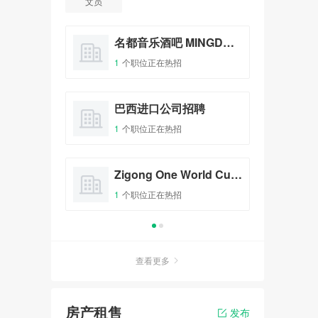
文员
in China
名都音乐酒吧 MINGDU Bar Música
Esc
1
个职位正在热招
1
个
巴西进口公司招聘
1
个职位正在热招
Zigong One World Cultural Communication Co., Ltd.
1
个职位正在热招
查看更多
房产租售
发布