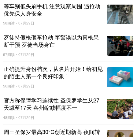
等车别低头刷手机 注意观察周围 遇抢劫
优先保人身安全
58阅读
07月29日
歹徒持假枪砸车抢劫 军警误以为真枪果
断干预 歹徒当场身亡
67阅读
07月29日
正确提升身份档次，从名片开始！给初见
的陌生人第一个良好印象！
56阅读
07月29日
官方称保障学习连续性 圣保罗学生从27
天减至17天 各州缩减幅度不一
48阅读
07月29日
周三圣保罗最高30°C创近期新高 夜间转