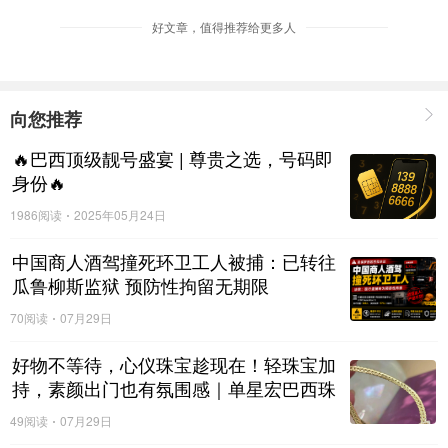
好文章，值得推荐给更多人
优选抢购
向您推荐
🔥巴西顶级靓号盛宴 | 尊贵之选，号码即
身份🔥
1986阅读
2025年05月24日
中国商人酒驾撞死环卫工人被捕：已转往
瓜鲁柳斯监狱 预防性拘留无期限
70阅读
07月29日
好物不等待，心仪珠宝趁现在！轻珠宝加
持，素颜出门也有氛围感｜单星宏巴西珠
宝缘
49阅读
07月29日