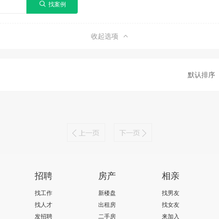
收起选项
默认排序
招聘
房产
相亲
找工作
新楼盘
找男友
找人才
出租房
找女友
发招聘
二手房
来加入