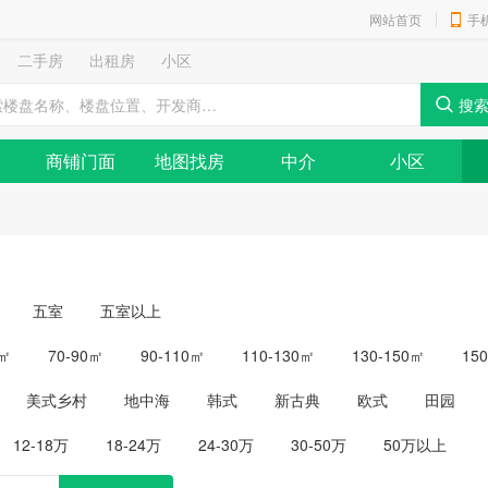
网站首页
手
二手房
出租房
小区
商铺门面
地图找房
中介
小区
五室
五室以上
0㎡
70-90㎡
90-110㎡
110-130㎡
130-150㎡
15
美式乡村
地中海
韩式
新古典
欧式
田园
12-18万
18-24万
24-30万
30-50万
50万以上