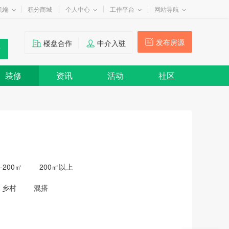
机端
积分商城
个人中心
工作平台
网站导航
发布房源
楼盘合作
中介入驻
装修
资讯
活动
社区
0-200㎡
200㎡以上
乡村
混搭