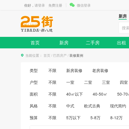
你好，
请登录
免费注册
微信登录
新房
首页
新房
二手房
出租
当前位置：
首页
/
巴西房产
/
装修案例
类型
不限
新房装修
老房装修
户型
不限
一室
二室
三室
四室
面积
不限
40㎡以下
40-50㎡
50-7
风格
不限
中式
欧式古典
现代简约
预算
不限
5万以下
5-8万
8-12万